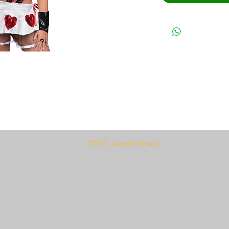
e atención con el Disfraz de corazón
©2020 Mundo Urbano
orma de corazón está confeccionado con
milar al cuero que abrazará tus curvas en
az incluye un par de guantes a juego para
o de talla única, este disfraz es
 las formas y tamaños. Ya sea que
ima fiesta de Halloween o
n poco de diversión a tu guardarropa,