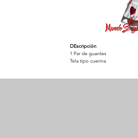
DEscripción
1 Par de guantes
Tela tipo cuerina
Talla única
¡Prepárate para ser el centro d
1006! Este sexy disfraz con f
una tela elegante y brillante si
los lugares correctos. El disfr
completar el look. Con su diseñ
perfecto para mujeres de todas
estés buscando animar tu próx
simplemente quieras agregar u