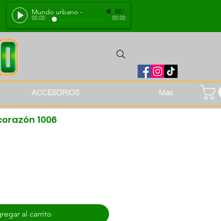
Mundo urbano
-
00:00
00:00
ACCESORIOS
Mas
 corazón 1006
regar al carrito