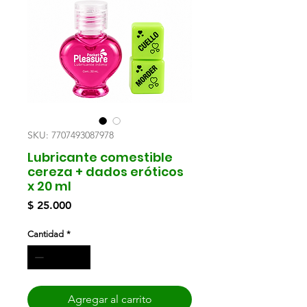
SKU: 7707493087978
Lubricante comestible
cereza + dados eróticos
x 20 ml
Precio
$ 25.000
Cantidad
*
Agregar al carrito