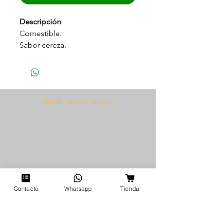
Descripción
Comestible.
Sabor cereza.
Sensación caliente.
Textura sedosa y suave.
Incluye dados luminosos.
©2020 Mundo Urbano
Modo de uso
Aplicar sobre la zona deseada
una cantidad generosa, use el
calor de la respiración para
activar el efecto caliente.
Contacto
Whatsapp
Tienda