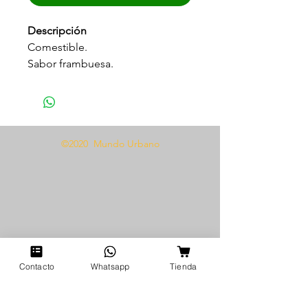
Descripción
Comestible.
Sabor frambuesa.
Sensación caliente.
Textura sedosa y suave.
Incluye dados luminosos.
©2020 Mundo Urbano
Modo de uso
Aplicar sobre la zona deseada
una cantidad generosa, use el
calor de la respiración para
activar el efecto caliente.
Contacto
Whatsapp
Tienda