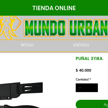
TIENDA ONLINE
TATTOO
ERÓTICO
PUÑAL 3118A
Precio
$ 40.000
Cantidad
*
Ag