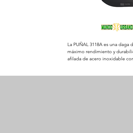
La PUÑAL 3118A es una daga de 
máximo rendimiento y durabili
afilada de acero inoxidable co
poder de corte. El mango está 
para un agarre cómodo y segur
impresionante funcionalidad, 
para cualquier entusiasta o cole
Haga su pedido ahora para agr
colección.