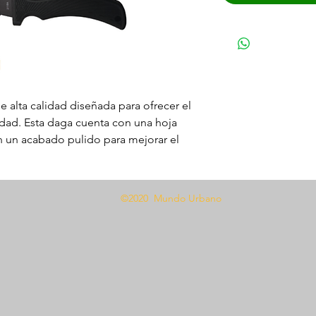
alta calidad diseñada para ofrecer el
dad. Esta daga cuenta con una hoja
n un acabado pulido para mejorar el
fabricado con materiales resistentes
o. Con su diseño elegante y su
el PUÑAL 3118A es una opción ideal
©2020 Mundo Urbano
ccionista de actividades al aire libre.
egar esta daga excepcional a su