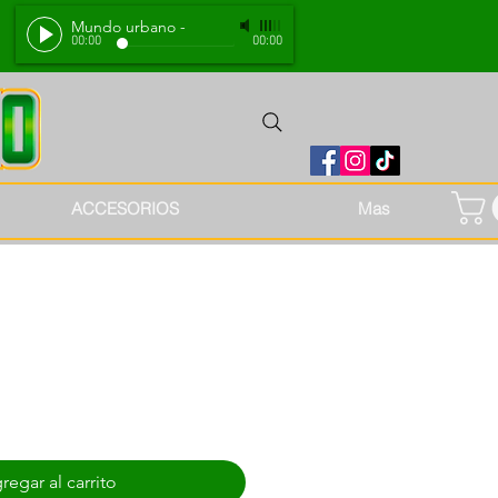
Mundo urbano
-
00:00
00:00
ACCESORIOS
Mas
regar al carrito