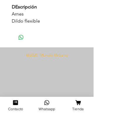
DEscripción
Arnes
Dildo flexible
Dildo realista
Impermeable
Material Tpr + Abs
290 x 150 x 70 MM
©2020 Mundo Urbano
Contacto
Whatsapp
Tienda