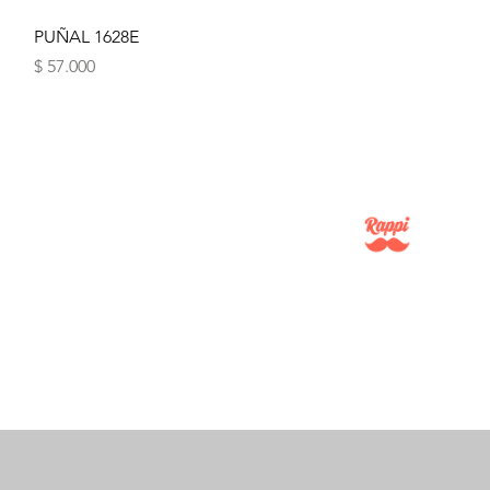
Vista rápida
PUÑAL 1628E
Precio
$ 57.000