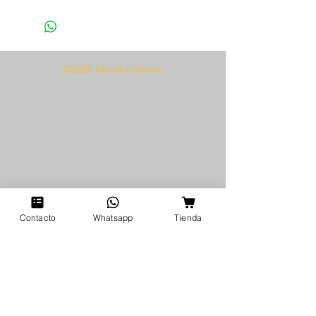
1 Panty
Presentamos Baby Doll 1018, el
complemento perfecto para tu
©2020 Mundo Urbano
colección de lencería. Esta
hermosa pieza viene en talla
única, lo que garantiza un ajuste
cómodo y favorecedor para todo
tipo de cuerpo. El conjunto
incluye una braga a juego para un
look completo y elegante. Esta
peiza presenta delicados detalles
de golitas en la parte inferior, lo
Contacto
Whatsapp
Tienda
que agrega un toque de
feminidad y encanto. Esta
impresionante pieza es perfecta
para una noche romántica o para
darle vida a tu atuendo íntimo
cotidiano. Date un capricho con