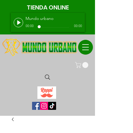
TIENDA ONLINE
Mundo urbano
00:00
00:00