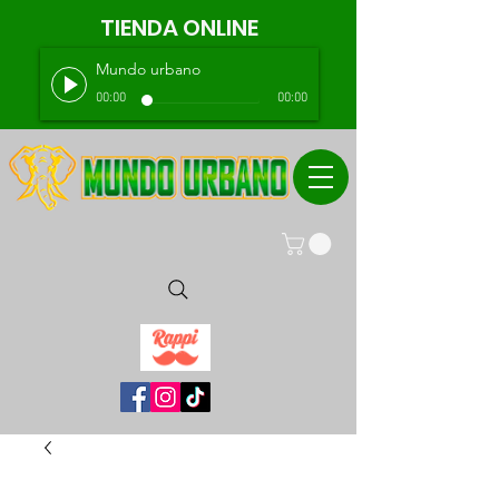
TIENDA ONLINE
Mundo urbano
00:00
00:00