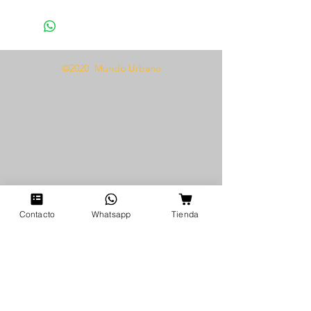
1 Baby doll
Tela tipo encaje con malla
Presentamos nuestra exquisita
©2020 Mundo Urbano
Baby Doll 1325, diseñada para
que cada mujer se sienta lujosa y
atractiva. Este conjunto de talla
única viene con una braga a
juego para un look completo e
irresistible. El delicado material
de encaje y malla añade un toque
de elegancia y feminidad,
perfecto para cualquier ocasión
Contacto
Whatsapp
Tienda
especial o velada romántica.
Abraza a tu diosa interior y
disfruta de la belleza sensual de
nuestra Baby Doll 1325. Regálate
la mejor experiencia de lencería
con este irresistible conjunto