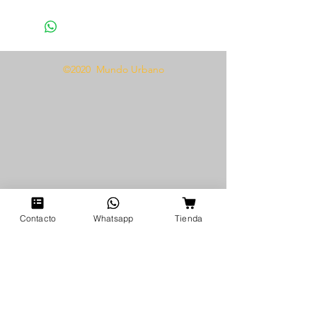
1 baby doll
Presentamos nuestro Baby Doll
Boleros 1330, el complemento
©2020 Mundo Urbano
perfecto para cualquier colección
de lencería. Esta delicada y
femenina pieza presenta un
elegante diseño bolero que
agrega un toque de elegancia y
sofisticación. El conjunto incluye
una braga a juego para un look
completo y cohesivo. Fabricada
con materiales de alta calidad,
Contacto
Whatsapp
Tienda
esta lenceria es suave, cómoda y
perfecta para una velada
romántica u ocasión especial.
Tanto si buscas algo para darle
vida a tu vida amorosa como si
simplemente quieres darte un