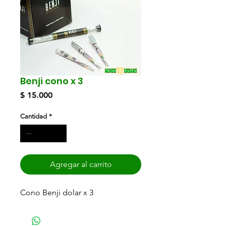
Benji cono x 3
Precio
$ 15.000
Cantidad
*
Agregar al carrito
Cono Benji dolar x 3