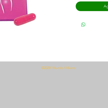
Ag
©2020 Mundo Urbano
tos antes de el acto sexual,
 y mayor lubricación.