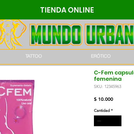
TIENDA ONLINE
TATTOO
ERÓTICO
C-Fem capsul
femenina
SKU: 12345963
Precio
$ 10.000
Cantidad
*