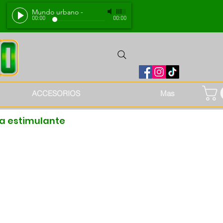
Mundo urbano
-
00:00
00:00
ACCESORIOS
Mas
a estimulante