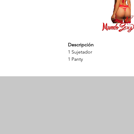
Descripción
1 Sujetador
1 Panty
1 Par de ligueros
Tela tipo encaje
Talla única
Presentamos nuestro Conjunto
perfecto para tu colección de l
sujetador, una braguita y un p
con una hermosa tela de encaje
conjunto viene en una versátil t
cómodo y favorecedor para tod