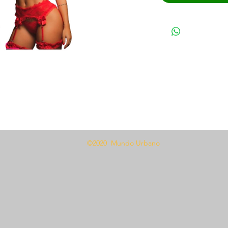
©2020 Mundo Urbano
 de 5 piezas 1347, el complemento
encería. Este conjunto incluye un
ar de ligueros, todos confeccionados
 con delicados detalles de lazos. El
alla única, lo que garantiza un ajuste
os los tipos de cuerpo. Ya sea que