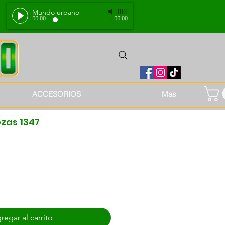
Mundo urbano
-
00:00
00:00
ACCESORIOS
Mas
ezas 1347
regar al carrito