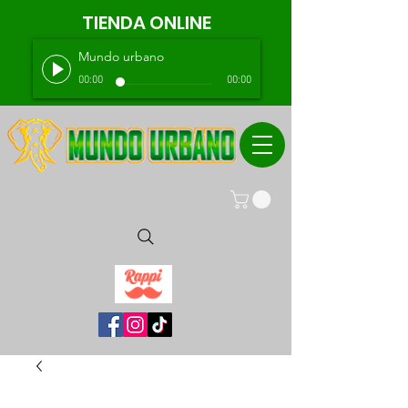
TIENDA ONLINE
Mundo urbano
00:00
00:00