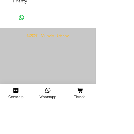
1 Panty
Tela tipo cuerina
Talla única
Presentamos el ultra sexy
©2020 Mundo Urbano
Conjunto liguero cadenas 1328,
diseñado para las mujeres
seguras y atrevidas. Este conjunto
incluye un par de ligueros y una
braguita, ambos confeccionados
con una seductora tela de piel
sintética que te hará sentir
empoderada e irresistible. El
impresionante detalle de la
Contacto
Whatsapp
Tienda
cadena agrega un toque atrevido
y vanguardista al conjunto,
perfecto para aquellas que
quieren hacer una declaración. El
conjunto viene en una opción de