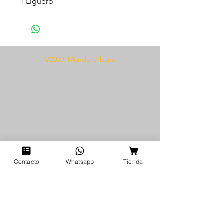
1 Liguero
Tela tipo encaje
Talla única
Presentamos el maravilloso
©2020 Mundo Urbano
Conjunto liguero herraje 1383,
perfecto para añadir un toque de
glamour a tu colección de
lencería. Este impresionante
conjunto incluye un lujoso
sujetador de encaje y un liguero
a juego para lograr un look
elegante y seductor. La tela es de
encaje de alta calidad, lo que
Contacto
Whatsapp
Tienda
garantiza un ajuste cómodo y una
silueta favorecedora. Disponible
en talla única, este conjunto es
perfecto para cualquier tipo de
cuerpo, lo que lo convierte en