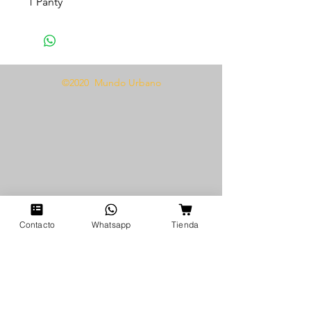
1 Panty
Tela tipo encaje con flecos
Talla única
Añade un toque de seducción a
©2020 Mundo Urbano
tu colección de lencería con
nuestro Conjunto Madona flecos
largos 1349. Este conjunto incluye
un sujetador con flecos largos y
una braguita a juego, ambos
confeccionados en un delicado
tejido de encaje con detalles de
flecos largos. El diseño de talla
única garantiza un ajuste cómodo
Contacto
Whatsapp
Tienda
y favorecedor para todo tipo de
cuerpos. Ya sea que busques
darle vida a una ocasión especial
o simplemente quieras sentirte
segura y sexy todos los días, este