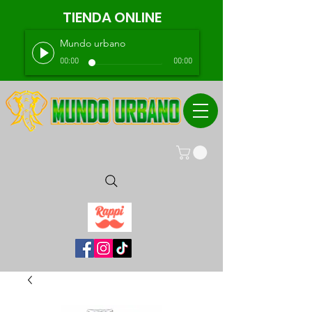
TIENDA ONLINE
Mundo urbano
00:00
00:00