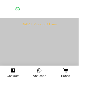
1 Par de guantes
Tela blonda
Talla única
©2020 Mundo Urbano
¡Prepárate para subir la
temperatura con nuestros
guantes Corset 1207! Este disfraz
ultra sexy incluye un corsé
seductor, una braguita a juego y
un par de hermosos guantes de
encaje. Hecho de una delicada
tela rubia, este conjunto está
diseñado para adaptarse y
Contacto
Whatsapp
Tienda
favorecer a todo tipo de cuerpo
con su diseño de talla única. Ya
sea que estés buscando la pieza
de lencería perfecta o un disfraz
sexy para una ocasión especial,
los guantes Corset 1207