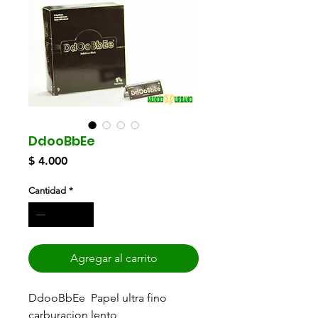
DdooBbEe
Precio
$ 4.000
Cantidad
*
Agregar al carrito
DdooBbEe Papel ultra fino
carburacion lento