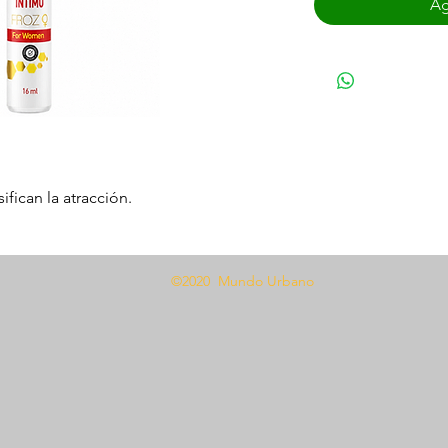
Ag
fican la atracción.
pida absorción.
ma, previniendo olores.
©2020 Mundo Urbano
piel limpia en las zonas deseadas. Usar
necesidad.