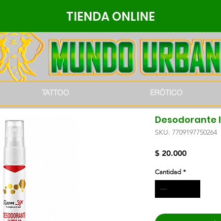
TIENDA ONLINE
TATTOO
ERÓTICO
Desodorante I
SKU: 7709197750264
Precio
$ 20.000
Cantidad
*