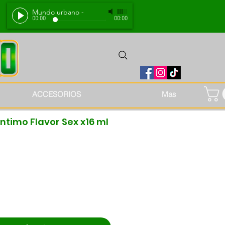
Mundo urbano
-
00:00
00:00
ACCESORIOS
Mas
ntimo Flavor Sex x16 ml