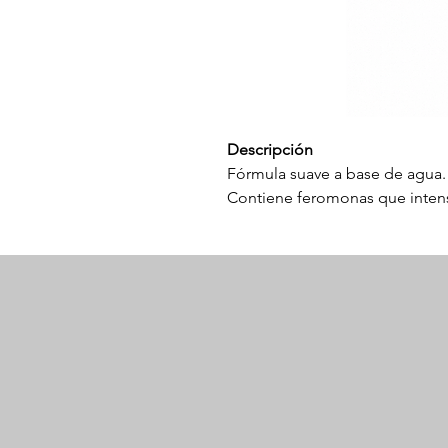
Descripción
Fórmula suave a base de agua.
Contiene feromonas que intensi
Crema invisible, ligera y de rá
Refresca y protege la zona ínti
16 ml.
Modo de uso
Aplicar externamente sobre la 
diariamente y reaplicar según 