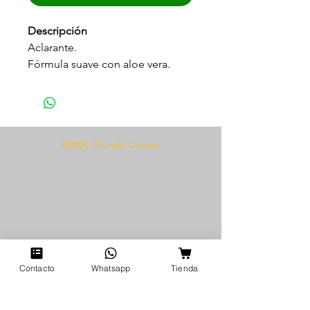
Descripción
Aclarante.
Fórmula suave con aloe vera.
Aclara y unifica el tono de la piel.
Ideal para zonas delicadas (axilas,
entrepierna,codos...)
60 ml.
©2020 Mundo Urbano
Modo de uso
Aplicar externamente sobre la
piel limpia en las zonas
deseadas. Usar diariamente y
reaplicar según necesidad.
Contacto
Whatsapp
Tienda