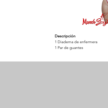
Descripción
1 Diadema de enfermera
1 Par de guantes
Tela poliester licrada
Talla única
¡Prepárate para subir la tempe
body 1099! Este sexy disfraz d
confeccionado en tejido de poli
ajuste cómodo y favorecedor p
look con la diadema de enferme
guantes. Ya sea que te vistas p
noche sensual en casa, este d