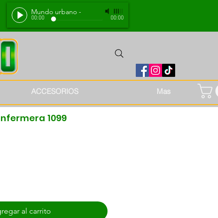
Mundo urbano
-
00:00
00:00
ACCESORIOS
Mas
enfermera 1099
regar al carrito