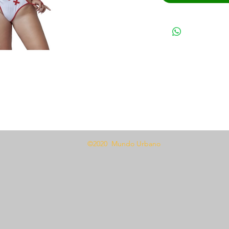
©2020 Mundo Urbano
ratura con nuestro disfraz de enfermera
e enfermera incluye un seductor body
éster elástico, lo que garantiza un
ara todo tipo de cuerpos. Completa el
ra incluida y un par de elegantes
ara una fiesta de disfraces o para una
isfraz seguramente agregará un toque