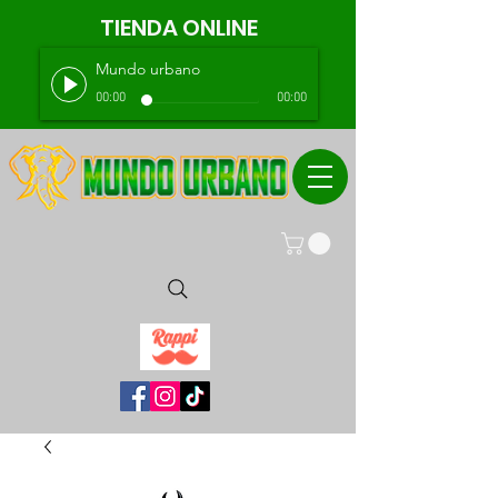
TIENDA ONLINE
Mundo urbano
00:00
00:00