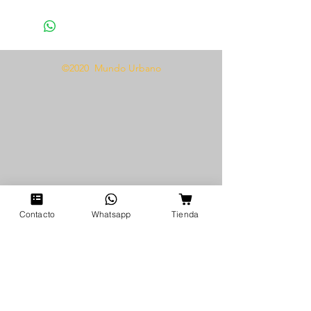
Diadema cachos
Tela tipo cuerina
Presentamos nuestro Disfraz de
©2020 Mundo Urbano
diabla negra 1432, el disfraz
perfecto para cualquiera que
quiera dar rienda suelta a su
seductora diabla interior.
Disponible en talla única, este
disfraz incluye un par de
elegantes guantes negros y una
diadema con cuernos de diablo
para mayor encanto. La atractiva
Contacto
Whatsapp
Tienda
tela de "cuerina" negra abraza
tus curvas, convirtiéndote en el
centro de atención en cualquier
fiesta de Halloween o de
disfraces. Este sexy disfraz de
diabla seguramente llamará la