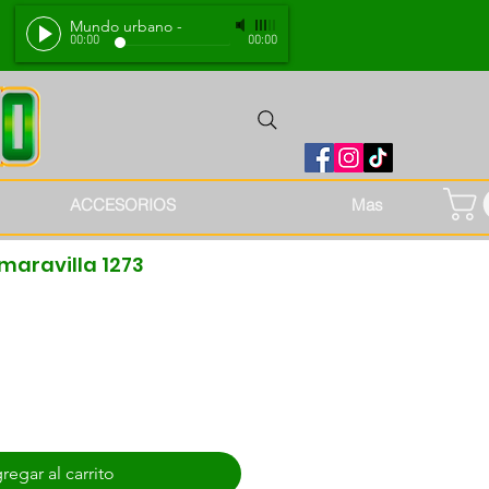
Mundo urbano
-
00:00
00:00
ACCESORIOS
Mas
maravilla 1273
regar al carrito