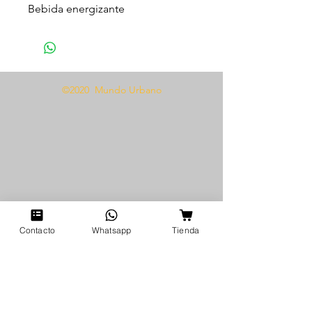
Bebida energizante
Reduce el cansancio
Potencia la vitalidad
Aumenta el deseo sexual
©2020 Mundo Urbano
Modo de uso
Tomar un shot 30 minutos antes
del encuentro.
Agitar antes de usar.
Contacto
Whatsapp
Tienda