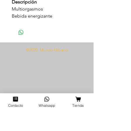
Descripción
Multiorgasmos
Bebida energizante
Reduce el cansancio
Aumenta el deseo sexual
Potencia la vitalidad femenina
©2020 Mundo Urbano
Modo de uso
Tomar un shot, preferiblemente
en agua 30 minutos antes del
encuentro.
Agitar antes de usar.
Contacto
Whatsapp
Tienda