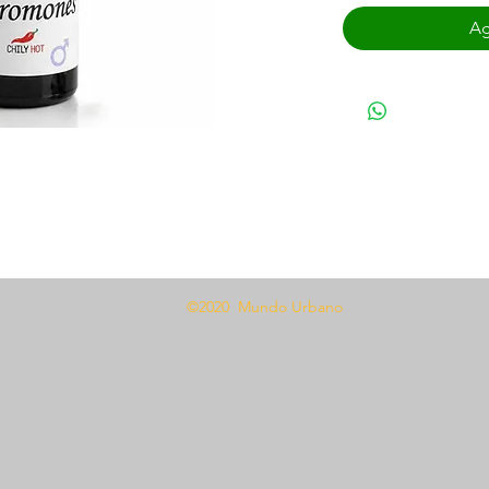
Ag
©2020 Mundo Urbano
da, shampoo, crema de manos o jabón
 el producto como de costumbre.