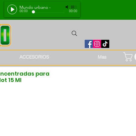
Mundo urbano
-
00:00
00:00
ACCESORIOS
Mas
ncentradas para
ot 15 Ml