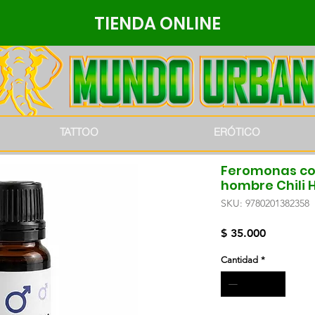
TIENDA ONLINE
TATTOO
ERÓTICO
Feromonas co
hombre Chili H
SKU: 9780201382358
Precio
$ 35.000
Cantidad
*