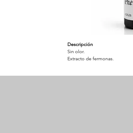
Descripción
Sin olor.
Extracto de fermonas.
Potencializa la atracción.
15 ml.
Modo de uso
Mezclar con su loción preferi
liquido y mezclar, luego usar