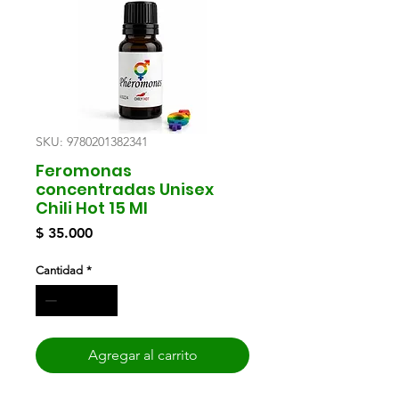
SKU: 9780201382341
Feromonas
concentradas Unisex
Chili Hot 15 Ml
Precio
$ 35.000
Cantidad
*
Agregar al carrito