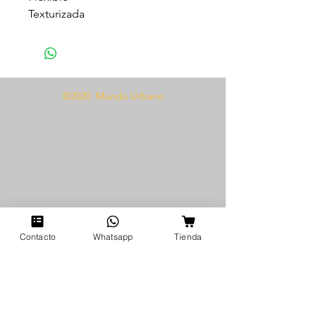
Texturizada
Material: TPR hipoalergénico
Empaque: Bolsa sellada
6,8 CM X 2,5 CM
©2020 Mundo Urbano
Contacto
Whatsapp
Tienda