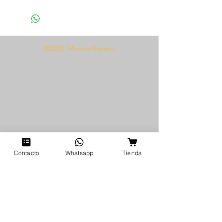
20ml
Loción perfumada, afrodisíaco
para lograr retener, atraer y
©2020 Mundo Urbano
cultivar el amor y cariño de su
compañero, y también para evitar
su infidelidad.
Aplicar una porción del producto
al interior de la vagina 15 minutos
antes del encuentro sexual, causa
una sensación de succión en el
pene.
Contacto
Whatsapp
Tienda