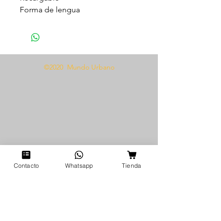
Forma de lengua
Resistente al agua
10 Modos de vibraciones
diferentes
Hecho de material abs y silicona
©2020 Mundo Urbano
suave
Contacto
Whatsapp
Tienda