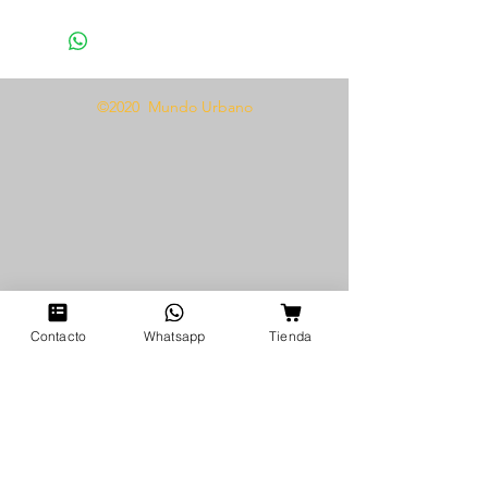
Tela tipo encaje
Te presentamos el Liguero 1287,
el accesorio perfecto para añadir
©2020 Mundo Urbano
un toque de elegancia y
sensualidad a tu colección de
lencería. Este liguero viene en
TALLA ÚNICA, asegurando un
ajuste cómodo y favorecedor
para cualquier tipo de cuerpo.
Fabricado con un bonito tejido
de encaje, este liguero cuenta
con 1 PAR DE LIGAS, que te
Contacto
Whatsapp
Tienda
permite sujetar con seguridad tu
par de medias favorito. Tanto si
quieres darle un toque especial a
tu conjunto de lencería como
añadir un toque seductor a tu
look diario, el Liguero 1287 es la