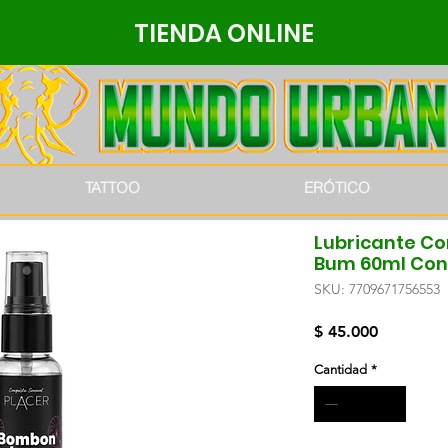
TIENDA ONLINE
TATTOO
ERÓTICO
Lubricante Co
Bum 60ml Con 
SKU: 7709671756553
Precio
$ 45.000
Cantidad
*