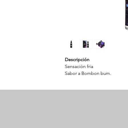
Descripción
Sensación fria
Sabor a Bombon bum.
Textura suave y sedosa.
Lubricante a base de agua.
Caja innovadora con juegos.
Modo de uso
Aplicar sobre la zona deseada
deliciosa sensación de frió al e