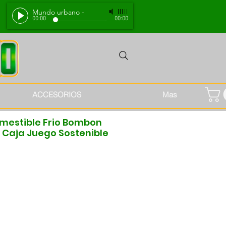
Mundo urbano
-
00:00
00:00
ACCESORIOS
Mas
mestible Frio Bombon
Caja Juego Sostenible