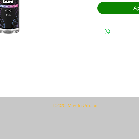
Ag
©2020 Mundo Urbano
 una cantidad generosa, causa una
ntrar en contacto con la piel.