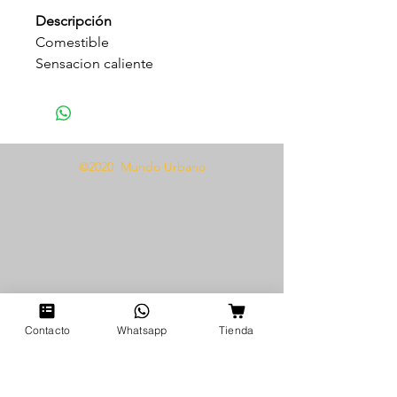
Descripción
Comestible
Sensacion caliente
Textura suave y sedosa
Variedad de sabores
Compatible con preservativos
8 ml
©2020 Mundo Urbano
Modo de uso
Aplicar sobre la zona deseada
una cantidad generosa, use el
calor de la respiración para
activar el efecto caliente.
Contacto
Whatsapp
Tienda