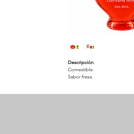
Descripción
Comestible.
Sabor fresa.
Sensación caliente.
Textura sedosa y suave.
Incluye dados luminosos.
Modo de uso
Aplicar sobre la zona deseada 
la respiración para activar el ef