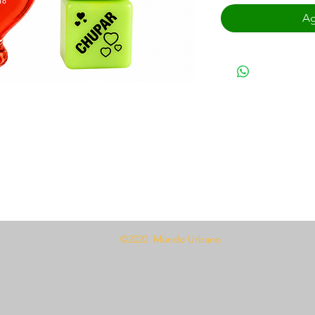
Ag
©2020 Mundo Urbano
una cantidad generosa, use el calor de
ecto caliente.