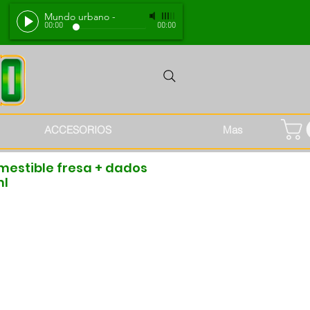
Mundo urbano
-
00:00
00:00
ACCESORIOS
Mas
mestible fresa + dados
ml