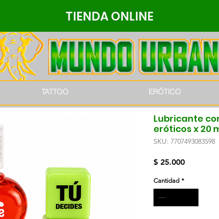
TIENDA ONLINE
TATTOO
ERÓTICO
Lubricante co
eróticos x 20 
SKU: 7707493083598
Precio
$ 25.000
Cantidad
*