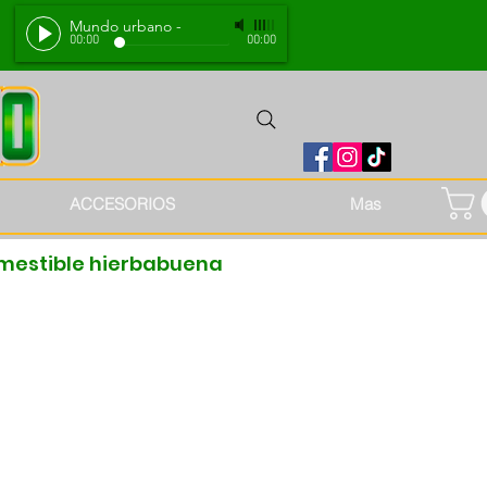
Mundo urbano
-
00:00
00:00
ACCESORIOS
Mas
mestible hierbabuena