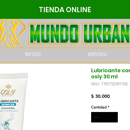
TIENDA ONLINE
TATTOO
ERÓTICO
Lubricante co
osly 30 ml
SKU: 7707755391102
Precio
$ 30.000
Cantidad
*