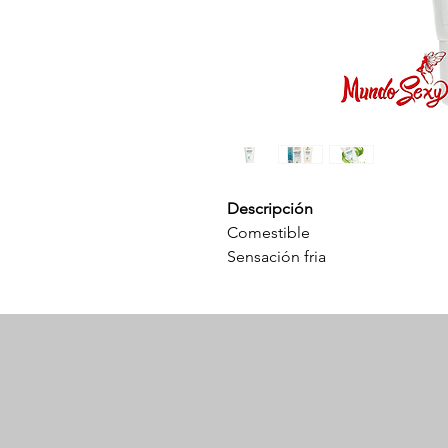
Descripción
Comestible
Sensación fria
A base de agua
Textura sedosa
Compatible con preservativos
Modo de uso
Aplicar sobre la zona deseada
deliciosa sensación de frió al e