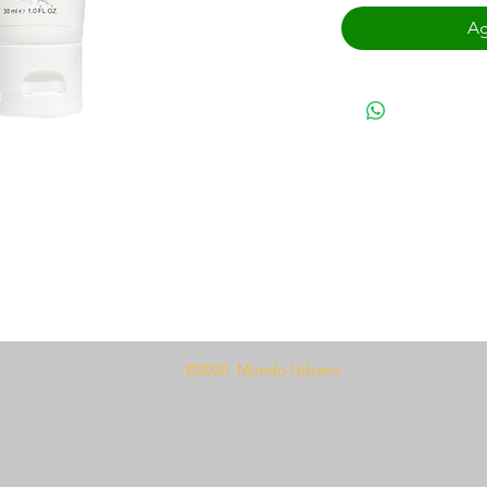
Ag
©2020 Mundo Urbano
 una cantidad generosa, causa una
ntrar en contacto con la piel.