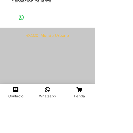
Sensación caliente
Textura sedosa
Variedad de sabores
A base de agua
Compatible con preservativos
©2020 Mundo Urbano
Modo de uso
Aplicar sobre la zona deseada
una cantidad generosa, use el
calor de la respiración para
activar el efecto caliente.
Contacto
Whatsapp
Tienda