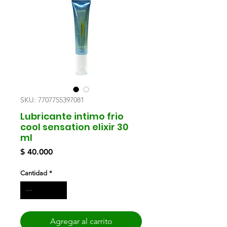
SKU: 7707755397081
Lubricante intimo frio
cool sensation elixir 30
ml
Precio
$ 40.000
Cantidad
*
Agregar al carrito