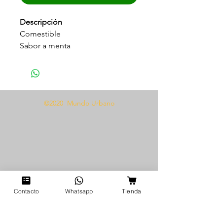
Descripción
Comestible
Sabor a menta
Sensación fria
A base de agua
Modo de uso
©2020 Mundo Urbano
Aplicar sobre la zona deseada
una cantidad generosa, causa
una deliciosa sensación de frió al
entrar en contacto con la piel.
Compatible con juguetes y
preservativos.
Contacto
Whatsapp
Tienda