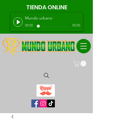
TIENDA ONLINE
Mundo urbano
00:00
00:00