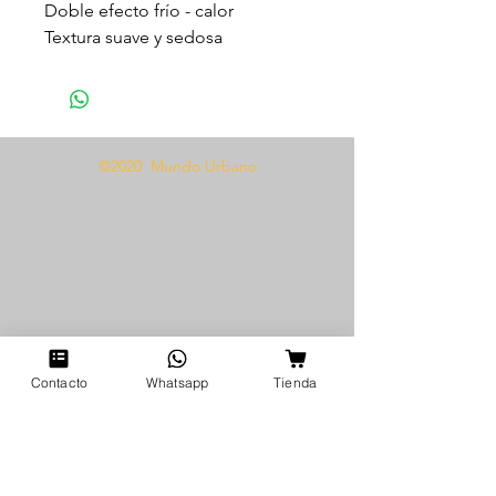
Doble efecto frío - calor
Textura suave y sedosa
Incrementa la sensibilidad
5 G
Modo de uso
©2020 Mundo Urbano
Aplicar suave y directamente
sobre el clitoris, labios externos e
internos o pezones, en el caso de
los chicos úsalo directamente en
el glande.
Contacto
Whatsapp
Tienda