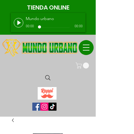
TIENDA ONLINE
Mundo urbano
00:00
00:00