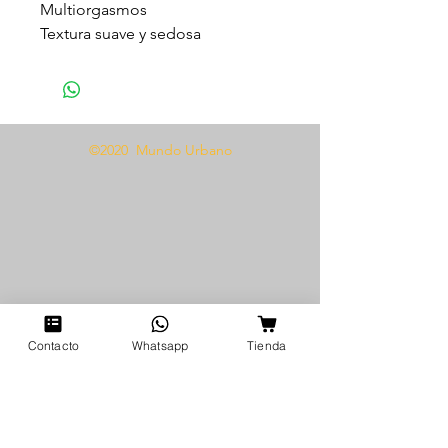
Multiorgasmos
Textura suave y sedosa
Incrementa la sensibilidad
30 ml
Modo de uso
©2020 Mundo Urbano
Aplica una generosa cantidad en
tu zona intima 5min antes,
masajea de forma circular un
poco y disfruta.
Contacto
Whatsapp
Tienda