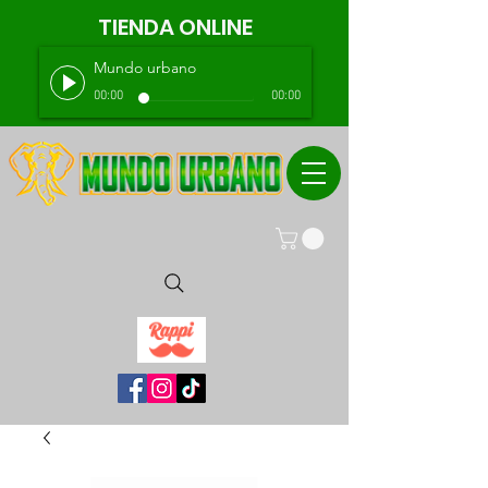
TIENDA ONLINE
Mundo urbano
00:00
00:00