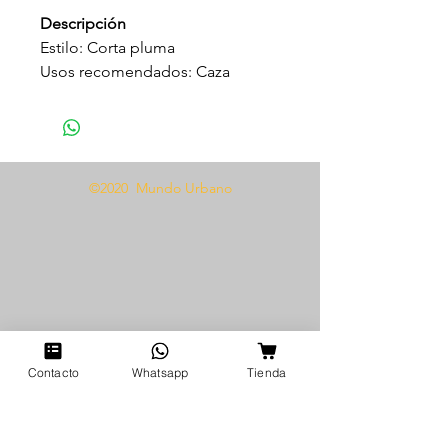
Descripción
Estilo: Corta pluma
Usos recomendados: Caza
Material de la hoja: Acero
inoxidable
Largo total: 16 cm
Largo de la hoja: 7 cm
©2020 Mundo Urbano
Apertura de la hoja: Manual
Contacto
Whatsapp
Tienda