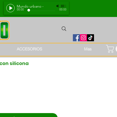
Mundo urbano
-
00:00
00:00
ACCESORIOS
Mas
 con silicona