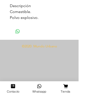
Descripción
Comestible.
Polvo explosivo.
ensación increíble.
Variedad de sabores.
Estallan al contacto con la saliva.
©2020 Mundo Urbano
Modo de uso
Coloca una pequeña cantidad de
polvo explosivo en la lengua o
directamente sobre la zona
íntima deseada.
Disfruta de la efervescencia y el
sabor mientras exploras el placer
oral con sabores de manzana,
Contacto
Whatsapp
Tienda
fresa o cereza.