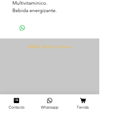
Multivitaminico.
Bebida energizante.
Reduce el cansancio.
Potencia la vitalidad.
Aumenta el deseo sexual.
©2020 Mundo Urbano
Modo de uso
Tomar un shot 30 minutos antes
del encuentro.
Agitar antes de usar.
Contacto
Whatsapp
Tienda