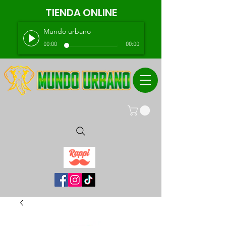
TIENDA ONLINE
Mundo urbano
00:00
00:00