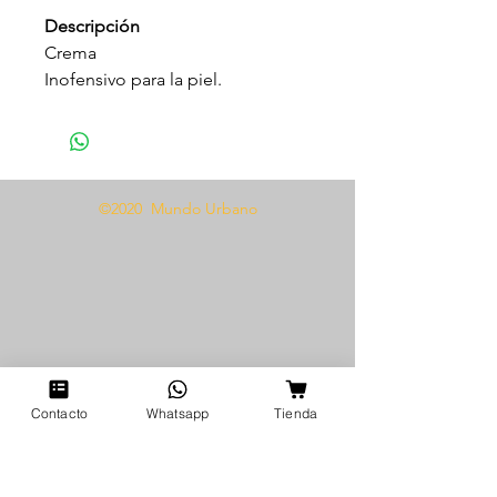
Descripción
Crema
Inofensivo para la piel.
No genera dependencia.
Aplicación rápida y sencilla.
Prolonga el tiempo de las
relaciones.
©2020 Mundo Urbano
Mejora tu seguridad y
autoestima.
Modo de uso
Se aplica en el glande de 10 a 20
minutos antes de la penetración,
esta crema ayuda a desensibilizar
y así lograr mayor duración y
Contacto
Whatsapp
Tienda
rendimiento.