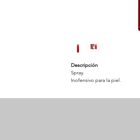
Descripción
Spray.
Inofensivo para la piel.
No genera dependencia.
Aplicación rápida y sencilla.
Prolonga el tiempo de las rela
Mejora tu seguridad y autoesti
Modo de uso
Aplicar 2 spray en el glande de