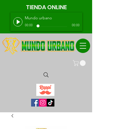
TIENDA ONLINE
Mundo urbano
00:00
00:00