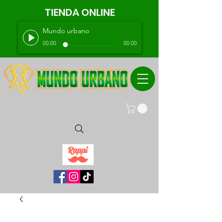
TIENDA ONLINE
Mundo urbano
00:00
00:00