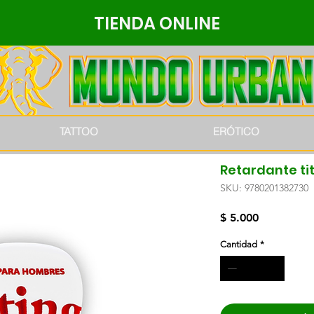
TIENDA ONLINE
TATTOO
ERÓTICO
Retardante ti
SKU: 9780201382730
Precio
$ 5.000
Cantidad
*