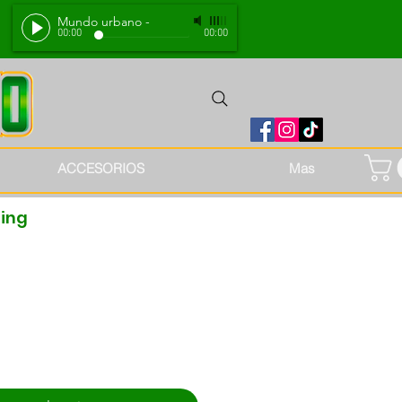
Mundo urbano
-
00:00
00:00
ACCESORIOS
Mas
ting