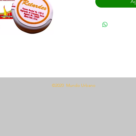
Ag
ciones.
ma.
©2020 Mundo Urbano
es de la penetración en el glande, esta
así lograr mayor duración y