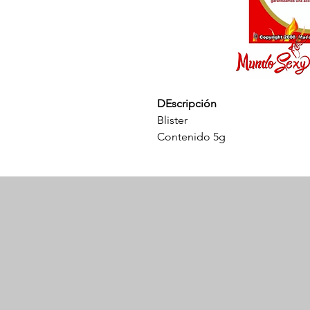
DEscripción
Blister
Contenido 5g
Prolonga el tiempo de las rela
Mejora tu seguridad y autoesti
Inofensivo para la piel.
No genera dependencia.
Modo de uso
Se aplica de 5 a 10 minutos ant
crema ayuda a desensibilizar y 
rendimiento.