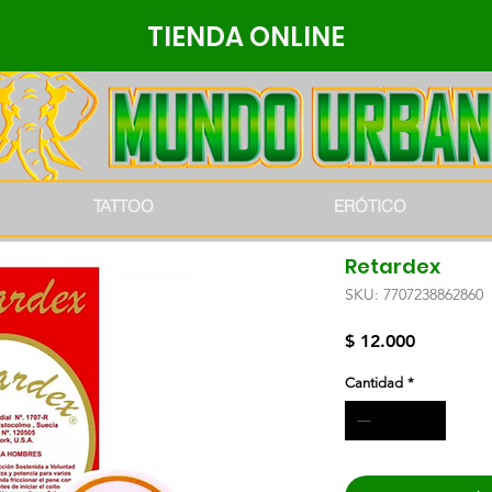
TIENDA ONLINE
TATTOO
ERÓTICO
Retardex
SKU: 7707238862860
Precio
$ 12.000
Cantidad
*