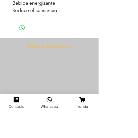
Bebida energizante
Reduce el cansancio
Aumenta el deseo sexual
Potencia la vitalidad femenina
Aumenta el deseo sexual
©2020 Mundo Urbano
Modo de uso
Tomar un sobre de 15 ml,
preferiblemente en agua 30
minutos antes del encuentro.
Agitar antes de usar.
Contacto
Whatsapp
Tienda